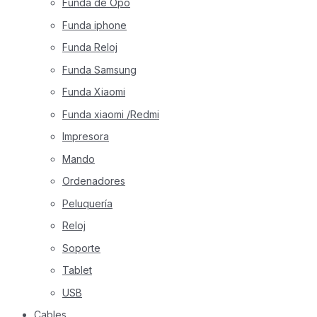
Funda de Opo
Funda iphone
Funda Reloj
Funda Samsung
Funda Xiaomi
Funda xiaomi /Redmi
Impresora
Mando
Ordenadores
Peluquería
Reloj
Soporte
Tablet
USB
Cables