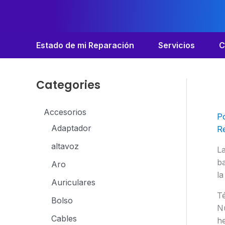
Ir
al
contenido
Estado de mi Reparación
Servicios
C
Categories
Accesorios
P
Adaptador
R
altavoz
L
ba
Aro
la
Auriculares
T
Bolso
Nu
Cables
he