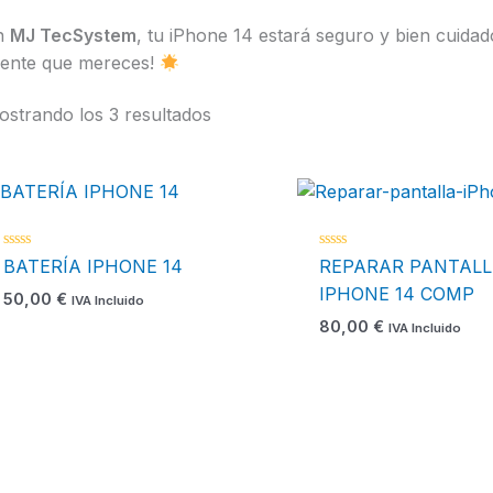
n
MJ TecSystem
, tu iPhone 14 estará seguro y bien cuidado.
liente que mereces!
strando los 3 resultados
Valorado
Valorado
BATERÍA IPHONE 14
REPARAR PANTALL
con
con
0
0
IPHONE 14 COMP
50,00
€
IVA Incluido
de
de
5
5
80,00
€
IVA Incluido