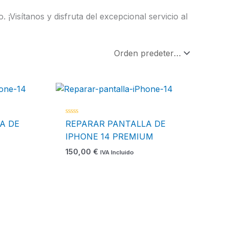
 ¡Visítanos y disfruta del excepcional servicio al
Valorado
A DE
REPARAR PANTALLA DE
con
0
IPHONE 14 PREMIUM
de
5
150,00
€
IVA Incluido