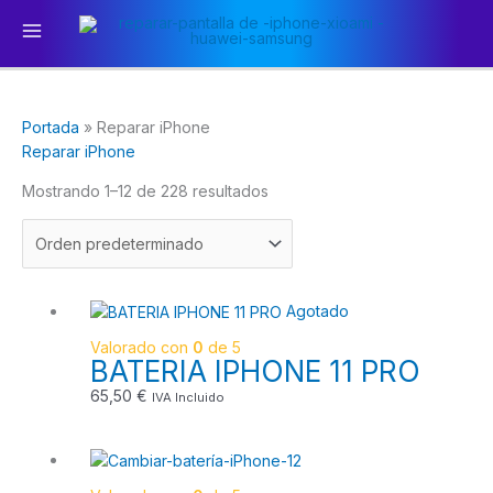
Ir
Main
al
Menu
contenido
Portada
»
Reparar iPhone
Reparar iPhone
Mostrando 1–12 de 228 resultados
Agotado
Valorado con
0
de 5
BATERIA IPHONE 11 PRO
65,50
€
IVA Incluido